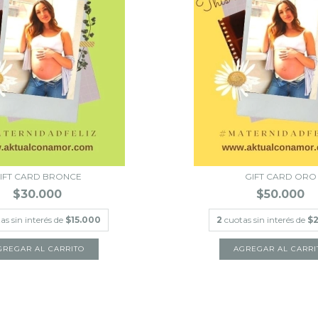
IFT CARD BRONCE
GIFT CARD ORO
$30.000
$50.000
as sin interés de
$15.000
2
cuotas sin interés de
$2