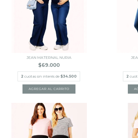
JEAN MATERNAL NURIA
JEA
$69.000
2
cuotas sin interés de
$34.500
2
cuot
AGREGAR AL CARRITO
A