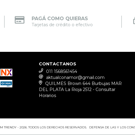
PAGÁ COMO QUIERAS
Tarjetas de crédito o efectivo
CONTACTANOS
011 1568561454
aktualconamor@gmail.com
QUILMES Brown 644 Burbujas MAR
DEL PLATA La Rioja 2512 - Consultar
Horarios
M TRENDY - 2026. TODOS LOS DERECHOS RESERVADOS.
DEFENSA DE LAS Y LOS CO