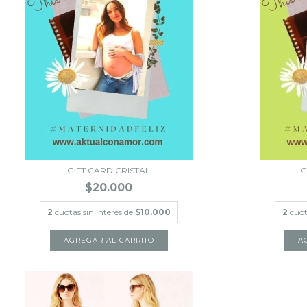
GIFT CARD CRISTAL
G
$20.000
2
cuotas sin interés de
$10.000
2
cuot
AGREGAR AL CARRITO